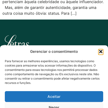
pertenciam àquela celebridade ou àquele influenciador.
Mas, além de garantir autenticidade, garantia uma
outra coisa muito óbvia: status. Para […]
Gerenciar o consentimento
ola@estudioletras.com
+351 935500270
Para fornecer as melhores experiências, usamos tecnologias como
cookies para armazenar e/ou acessar informações do dispositivo. O
consentimento para essas tecnologias nos permitirá processar dados
Assine a nossa newsletter:
como comportamento de navegação ou IDs exclusivos neste site. Não
consentir ou retirar o consentimento pode afetar negativamente certos
recursos e funções.
Aceitar
Enviar
Negar
O Estúdio Letras nasceu entre mundos e cria para todos eles.