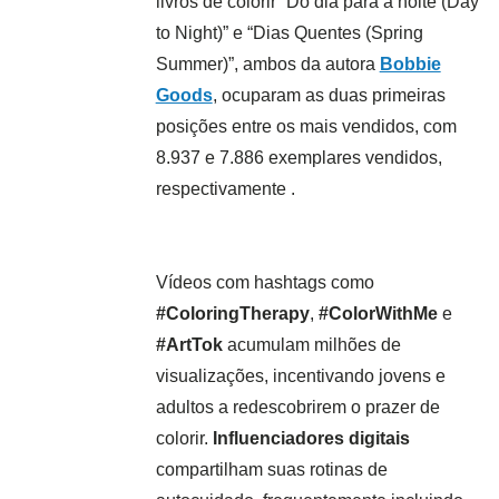
livros de colorir “Do dia para a noite (Day
to Night)” e “Dias Quentes (Spring
Summer)”, ambos da autora
Bobbie
Goods
, ocuparam as duas primeiras
posições entre os mais vendidos, com
8.937 e 7.886 exemplares vendidos,
respectivamente .
Vídeos com hashtags como
#ColoringTherapy
,
#ColorWithMe
e
#ArtTok
acumulam milhões de
visualizações, incentivando jovens e
adultos a redescobrirem o prazer de
colorir.
Influenciadores digitais
compartilham suas rotinas de