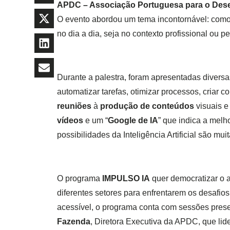
APDC – Associação Portuguesa para o Des
O evento abordou um tema incontornável: como usa
no dia a dia, seja no contexto profissional ou p
Durante a palestra, foram apresentadas divers
automatizar tarefas, otimizar processos, criar
reuniões
à
produção de conteúdos
visuais e
vídeos
e um “
Google de IA
” que indica a melh
possibilidades da Inteligência Artificial são m
O programa
IMPULSO IA
quer democratizar o ac
diferentes setores para enfrentarem os desafios 
acessível, o programa conta com sessões pres
Fazenda
, Diretora Executiva da APDC, que lid